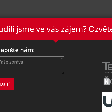
dili jsme ve vás zájem? Ozvět
apište nám: