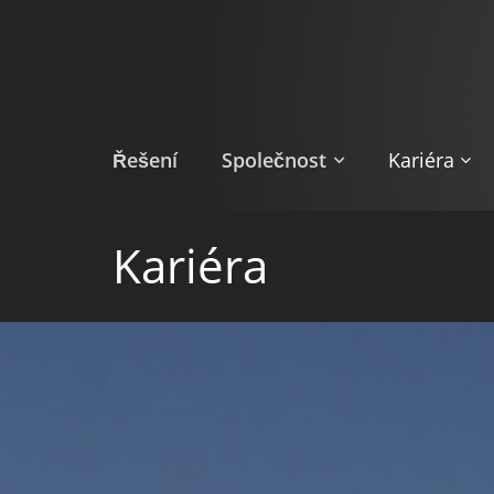
Přejít
k
hlavnímu
obsahu
Řešení
Společnost
Kariéra
Kariéra