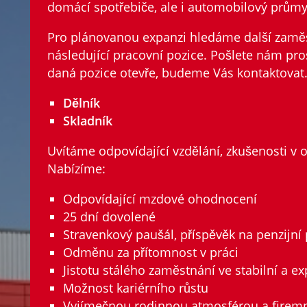
domácí spotřebiče, ale i automobilový průmy
Pro plánovanou expanzi hledáme další zam
následující pracovní pozice. Pošlete nám pro
daná pozice otevře, budeme Vás kontaktovat
Dělník
Skladník
Uvítáme odpovídající vzdělání, zkušenosti v o
Nabízíme:
Odpovídající mzdové ohodnocení
25 dní dovolené
Stravenkový paušál, příspěvěk na penzijní 
Odměnu za přítomnost v práci
Jistotu stálého zaměstnání ve stabilní a e
Možnost kariérního růstu
Vyjímečnou rodinnou atmosférou a firemn