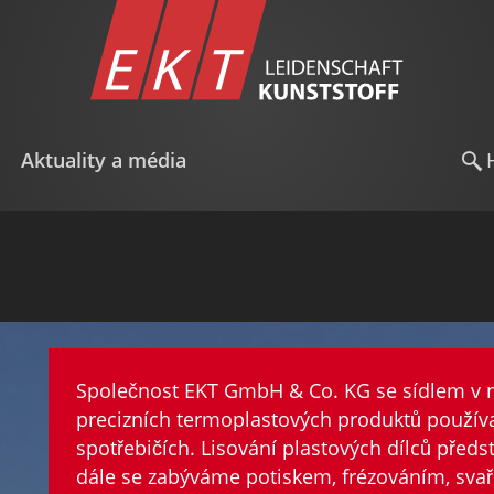
Aktuality a média
Společnost EKT GmbH & Co. KG se sídlem v 
precizních termoplastových produktů použí
spotřebičích. Lisování plastových dílců předs
dále se zabýváme potiskem, frézováním, sva