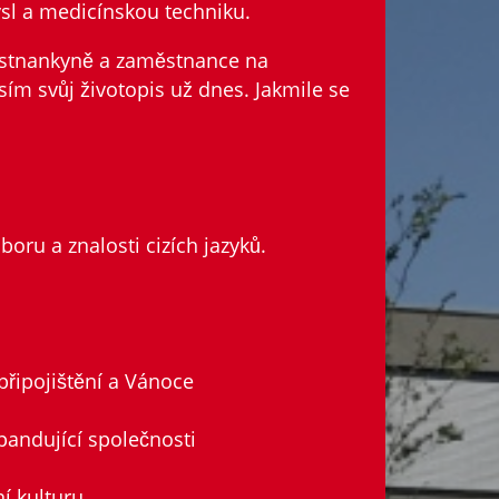
sl a medicínskou techniku.
ěstnankyně a zaměstnance na
sím svůj životopis už dnes. Jakmile se
.
boru a znalosti cizích jazyků.
připojištění a Vánoce
xpandující společnosti
í kulturu