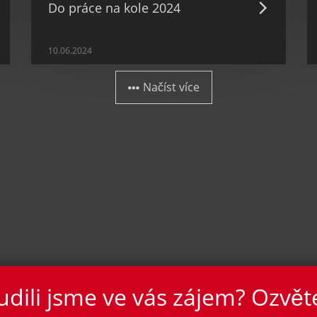
Do práce na kole 2024
10.06.2024
 Načíst více
dili jsme ve vás zájem? Ozvět