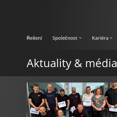
Přejít
k
hlavnímu
obsahu
Řešení
Společnost
Kariéra
Aktuality & médi