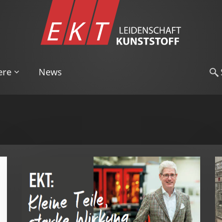
ere
News