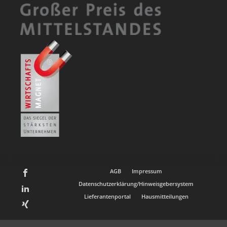
AGB
Impressum
Datenschutzerklärung/Hinweisgebersystem
Lieferantenportal
Hausmitteilungen