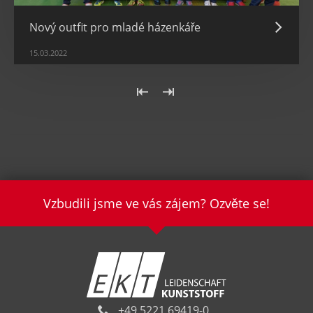
Nový outfit pro mladé házenkáře
15.03.2022
«
Letzte
Erste
»
Vzbudili jsme ve vás zájem? Ozvěte se!
+49 5221 69419-0